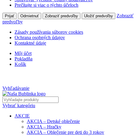
Prečítajte si viac o týchto účeloch
Zobraziť
Prijať
Odmietnuť
Zobraziť predvoľby
Uložiť predvoľby
predvoľby
Zásady používania súborov cookies
Ochrana osobných údajov
Kontaktné údaje
Môj účet
Pokladňa
Košík
DOPRAVA NAD 100€ ZDARMA
Vyhľadávanie
Vybrať kategóriu
AKCIE
AKCIA – Detské oblečenie
AKCIA – Hračky
AKCIA – Oblečenie pre deti do 3 rokov