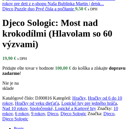
Djeco Puzzle duo Prvé čísla a počítanie
9,50
€
s DPH
Djeco Sologic: Most nad
krokodílmi (Hlavolam so 60
výzvami)
19,90
€
s DPH
Pridajte ešte tovar v hodnote
100,00
€
do košíka a získajte
dopravu
zadarmo
!
Nie je na
sklade
Katalógové číslo:
DJ00816
Kategórií:
Hračky
,
Hračky od 6 do 10
rokov
,
Hračky od veku dieťaťa
,
Logické hry pre jedného hráča
,
Nad 10 rokov
,
Spoločenské, Logické a Kartové hry
Značky:
10
rokov
,
6 rokov
,
9 rokov
,
Djeco
,
Djeco Sologic
Značka:
Djeco
,
Djeco Sologic
Popis