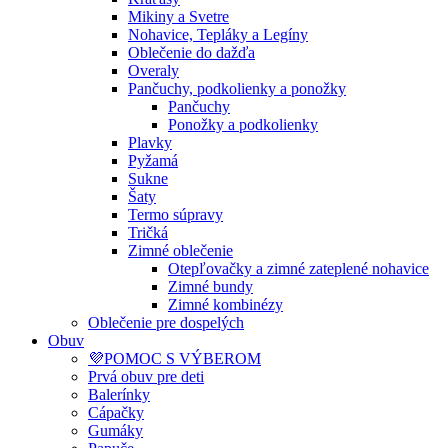
Mikiny a Svetre
Nohavice, Tepláky a Legíny
Oblečenie do dažďa
Overaly
Pančuchy, podkolienky a ponožky
Pančuchy
Ponožky a podkolienky
Plavky
Pyžamá
Sukne
Šaty
Termo súpravy
Tričká
Zimné oblečenie
Otepľovačky a zimné zateplené nohavice
Zimné bundy
Zimné kombinézy
Oblečenie pre dospelých
Obuv
💜POMOC S VÝBEROM
Prvá obuv pre deti
Balerínky
Cápačky
Gumáky