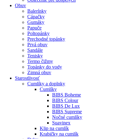
Obuv
Balerínky
Cápačky
Gumáky
Papuče
Poltopánky
Prechodné topánky
Prvá obuv
Sandále
Tenisky
Termo čižmy
Topánky do vody
Zimná obuv
Starostlivosť
Cumlíky a doplnky
Cumlíky
BIBS Boheme
BIBS Colour
BIBS De Lux
BIBS Supreme
Nočné cumlíky
Suavinex
Klip na cumlík
Krabičky na cumlík