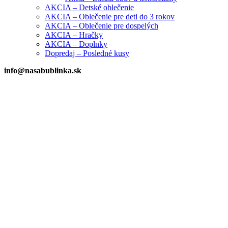
AKCIA – Detské oblečenie
AKCIA – Oblečenie pre deti do 3 rokov
AKCIA – Oblečenie pre dospelých
AKCIA – Hračky
AKCIA – Doplnky
Dopredaj – Posledné kusy
info@nasabublinka.sk
Vypredané