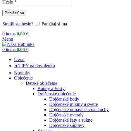
Heslo
*
Prihlásiť sa
Stratili ste heslo?
Pamätaj si ma
0
items
0,00
€
Menu
0
items
0,00
€
Úvod
☀️TIPY na dovolenku
Novinky
Oblečenie
Detské oblečenie
Bundy a Vesty
Dojčenské oblečenie
Dojčenské body
Dojčenské mikiny a svetre
Dojčenské nohavice a pančuchy
Dojčenské overaly
Dojčenské šaty a sukne
Dojčenské súpravy
Kraťasy