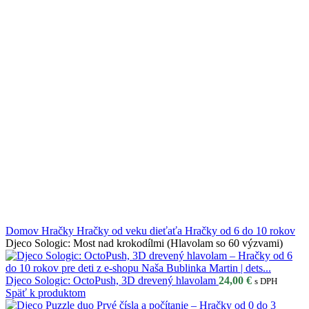
Click to enlarge
Domov
Hračky
Hračky od veku dieťaťa
Hračky od 6 do 10 rokov
Djeco Sologic: Most nad krokodílmi (Hlavolam so 60 výzvami)
Djeco Sologic: OctoPush, 3D drevený hlavolam
24,00
€
s DPH
Späť k produktom