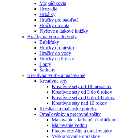
Mojkáčikovia
Hryzadlá
Hrkálky
Hračky pre batoľatá
Hračky do auta
Plyšové a látkové knižky
Hračky na von a do vody
Bublifuky
Hračky do piesku
Hračky do vody
Hračky na ihrisko
Lopty
Šarkany
Kreatívna tvorba a maľovanie
Kreatívne sety
Kreatívne sety od 18 mesiacov
Kreatívne sety od 3 do 6 rokov
Kreatívne sety od 6 do 10 rokov
Kreatívne sety nad 10 rokov
Kresliace a maliarske potreby
Omaľovánky a pracovné zošity
Maľovanie s farbami a farbičkami
Maľovanie vodou
Pracovné zošity a omaľovanky
Vyškrabovanie obrázkov