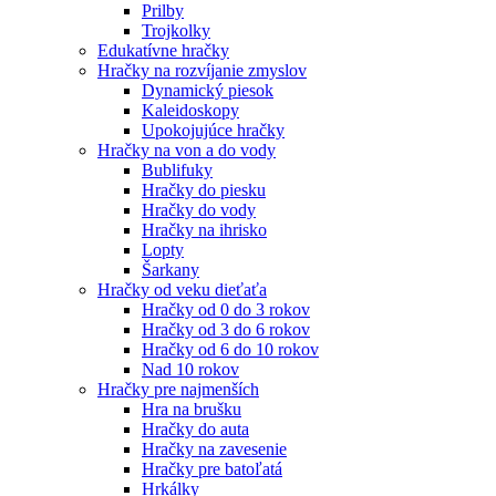
Prilby
Trojkolky
Edukatívne hračky
Hračky na rozvíjanie zmyslov
Dynamický piesok
Kaleidoskopy
Upokojujúce hračky
Hračky na von a do vody
Bublifuky
Hračky do piesku
Hračky do vody
Hračky na ihrisko
Lopty
Šarkany
Hračky od veku dieťaťa
Hračky od 0 do 3 rokov
Hračky od 3 do 6 rokov
Hračky od 6 do 10 rokov
Nad 10 rokov
Hračky pre najmenších
Hra na brušku
Hračky do auta
Hračky na zavesenie
Hračky pre batoľatá
Hrkálky