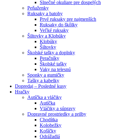
Slnečné okuliare pre dospelých
Peňaženky
Ruksaky a batohy
Prvé ruksaky pre najmenších
Ruksaky do škôlky
Veľké ruksaky
Šiltovky a Klobúky
Klobúky
Šiltovky
Školské tašky a doplnky
Peračníky
Školské tašky
Vaky na telesnú
Sponky a gumičky
Tašky a kabelky
Dopredaj – Posledné kusy
Hračky
Autíčka a vláčiky
Autíčka
Vláčiky a súpravy
Dopravné prostriedky a prilby
Chodítka
Kolobežky
Košíčky
Odrážadlá