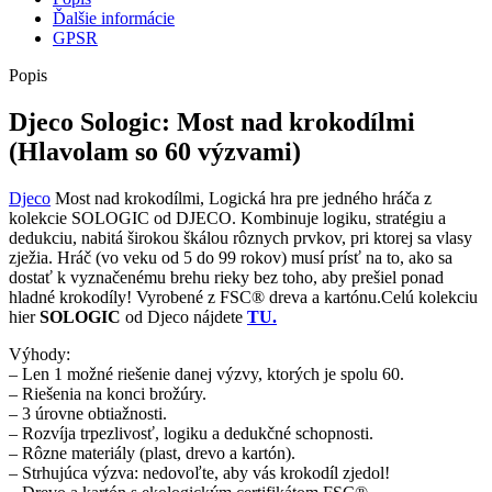
Ďalšie informácie
GPSR
Popis
Djeco Sologic: Most nad krokodílmi
(Hlavolam so 60 výzvami)
Djeco
Most nad krokodílmi, Logická hra pre jedného hráča z
kolekcie SOLOGIC od DJECO. Kombinuje logiku, stratégiu a
dedukciu, nabitá širokou škálou rôznych prvkov, pri ktorej sa vlasy
zježia. Hráč (vo veku od 5 do 99 rokov) musí prísť na to, ako sa
dostať k vyznačenému brehu rieky bez toho, aby prešiel ponad
hladné krokodíly! Vyrobené z FSC® dreva a kartónu.Celú kolekciu
hier
SOLOGIC
od Djeco nájdete
TU.
Výhody:
– Len 1 možné riešenie danej výzvy, ktorých je spolu 60.
– Riešenia na konci brožúry.
– 3 úrovne obtiažnosti.
– Rozvíja trpezlivosť, logiku a dedukčné schopnosti.
– Rôzne materiály (plast, drevo a kartón).
– Strhujúca výzva: nedovoľte, aby vás krokodíl zjedol!