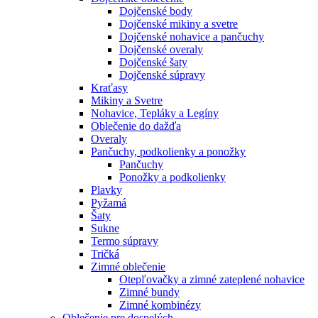
Dojčenské body
Dojčenské mikiny a svetre
Dojčenské nohavice a pančuchy
Dojčenské overaly
Dojčenské šaty
Dojčenské súpravy
Kraťasy
Mikiny a Svetre
Nohavice, Tepláky a Legíny
Oblečenie do dažďa
Overaly
Pančuchy, podkolienky a ponožky
Pančuchy
Ponožky a podkolienky
Plavky
Pyžamá
Šaty
Sukne
Termo súpravy
Tričká
Zimné oblečenie
Otepľovačky a zimné zateplené nohavice
Zimné bundy
Zimné kombinézy
Oblečenie pre dospelých