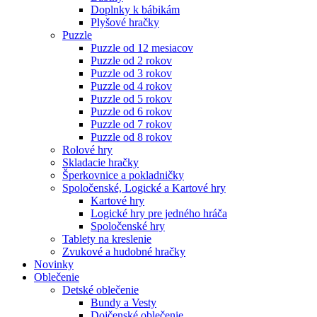
Doplnky k bábikám
Plyšové hračky
Puzzle
Puzzle od 12 mesiacov
Puzzle od 2 rokov
Puzzle od 3 rokov
Puzzle od 4 rokov
Puzzle od 5 rokov
Puzzle od 6 rokov
Puzzle od 7 rokov
Puzzle od 8 rokov
Rolové hry
Skladacie hračky
Šperkovnice a pokladničky
Spoločenské, Logické a Kartové hry
Kartové hry
Logické hry pre jedného hráča
Spoločenské hry
Tablety na kreslenie
Zvukové a hudobné hračky
Novinky
Oblečenie
Detské oblečenie
Bundy a Vesty
Dojčenské oblečenie