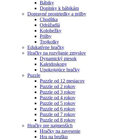
Bábiky
Doplnky k bábikám
Dopravné prostriedky a prilby
Chodítka
Odrážadlá
Kolobežky
Prilby
Trojkolky
Edukatívne hračky
Hračky na rozvíjanie zmyslov
Dynamický piesok
Kaleidoskopy
Upokojujúce hračky
Puzzle
Puzzle od 12 mesiacov
Puzzle od 2 rokov
Puzzle od 3 rokov
Puzzle od 4 rokov
Puzzle od 5 rokov
Puzzle od 6 rokov
Puzzle od 7 rokov
Puzzle od 8 rokov
Hračky pre najmenších
Hračky na zavesenie
Hra na brušku