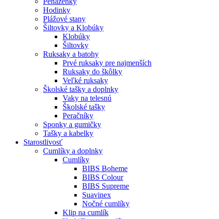
Peňaženky
Hodinky
Plážové stany
Šiltovky a Klobúky
Klobúky
Šiltovky
Ruksaky a batohy
Prvé ruksaky pre najmenších
Ruksaky do škôlky
Veľké ruksaky
Školské tašky a doplnky
Vaky na telesnú
Školské tašky
Peračníky
Sponky a gumičky
Tašky a kabelky
Starostlivosť
Cumlíky a doplnky
Cumlíky
BIBS Boheme
BIBS Colour
BIBS Supreme
Suavinex
Nočné cumlíky
Klip na cumlík