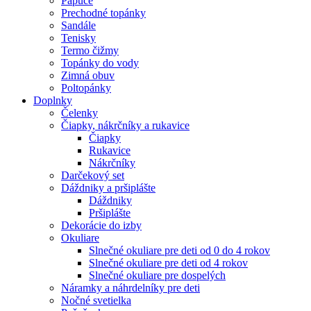
Papuče
Prechodné topánky
Sandále
Tenisky
Termo čižmy
Topánky do vody
Zimná obuv
Poltopánky
Doplnky
Čelenky
Čiapky, nákrčníky a rukavice
Čiapky
Rukavice
Nákrčníky
Darčekový set
Dáždniky a pršiplášte
Dáždniky
Pršiplášte
Dekorácie do izby
Okuliare
Slnečné okuliare pre deti od 0 do 4 rokov
Slnečné okuliare pre deti od 4 rokov
Slnečné okuliare pre dospelých
Náramky a náhrdelníky pre deti
Nočné svetielka