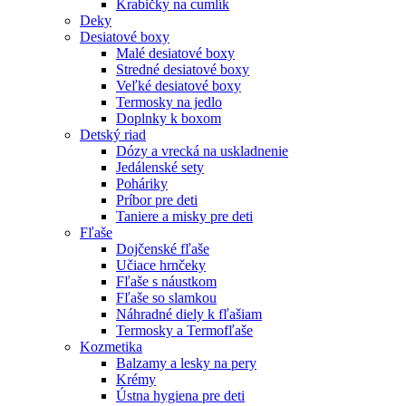
Krabičky na cumlík
Deky
Desiatové boxy
Malé desiatové boxy
Stredné desiatové boxy
Veľké desiatové boxy
Termosky na jedlo
Doplnky k boxom
Detský riad
Dózy a vrecká na uskladnenie
Jedálenské sety
Poháriky
Príbor pre deti
Taniere a misky pre deti
Fľaše
Dojčenské fľaše
Učiace hrnčeky
Fľaše s náustkom
Fľaše so slamkou
Náhradné diely k fľašiam
Termosky a Termofľaše
Kozmetika
Balzamy a lesky na pery
Krémy
Ústna hygiena pre deti