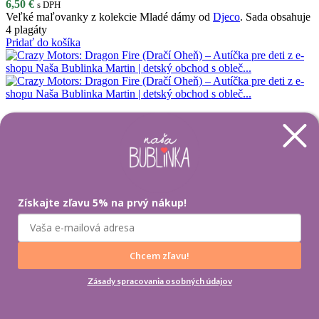
6,50
€
s DPH
Veľké maľovanky z kolekcie Mladé dámy od
Djeco
. Sada obsahuje
4 plagáty
Pridať do košíka
Crazy Motors Dragon Fire (Dračí Oheň)
8,90
€
s DPH
Crazy Motors - Uletené autíčka je kolekcia s plnými obrátkami.
Obsahuje pretekárske delá aj mestské vozidlá a doplnky, ktoré vám
umožnia úplne sa ponoriť do tejto nenormálnej kolekcie. Vznikla z
myšlienky vytvoriť pretekárov a vodičov a následne jedinečné autá,
Získajte zľavu 5% na prvý nákup!
ktoré sú výrazom ich výstrednej osobnosti.
Pridať do košíka
Chcem zľavu!
Zásady spracovania osobných údajov