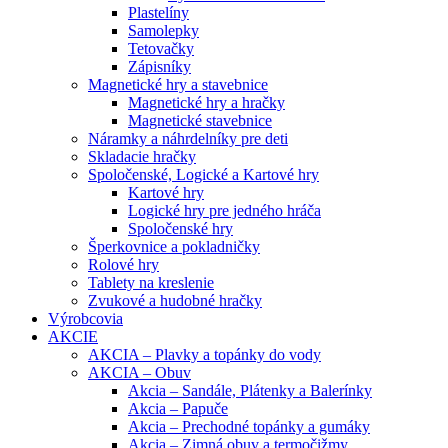
Plastelíny
Samolepky
Tetovačky
Zápisníky
Magnetické hry a stavebnice
Magnetické hry a hračky
Magnetické stavebnice
Náramky a náhrdelníky pre deti
Skladacie hračky
Spoločenské, Logické a Kartové hry
Kartové hry
Logické hry pre jedného hráča
Spoločenské hry
Šperkovnice a pokladničky
Rolové hry
Tablety na kreslenie
Zvukové a hudobné hračky
Výrobcovia
AKCIE
AKCIA – Plavky a topánky do vody
AKCIA – Obuv
Akcia – Sandále, Plátenky a Balerínky
Akcia – Papuče
Akcia – Prechodné topánky a gumáky
Akcia – Zimná obuv a termočižmy