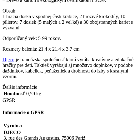
– Drevo a kartón s ekologickým certifikátom FSC®.
Obsah:
1 hracia doska v spodnej časti krabice, 2 hrozivé krokodíly, 10
pilierov, 7 dosiek (5 malých a 2 veľké) a 30 obojstranných kariet s
výzvami.
Odporúčaný vek: 5-99 rokov.
Rozmery balenia: 21,4 x 21,4 x 3,7 cm.
Djeco
je francúzska spoločnosť ktorá vyrába kreatívne a edukačné
hračky pre deti. Taktiež vyrábajú aj množstvo doplnkov, v podobe
dáždnikov, kabeliek, peňaženiek a drobností do izby s krásnymi
vzormi.
Ďalšie informácie
Hmotnosť
0,59 kg
GPSR
Informácie o GPSR
Výrobca
DJECO
3, rue des Grands Augustins, 75006 Paríž,