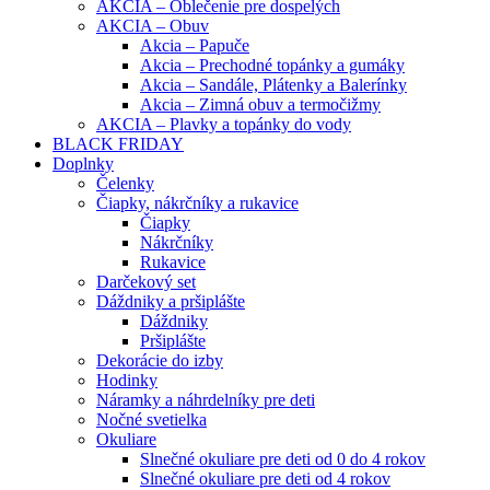
AKCIA – Oblečenie pre dospelých
AKCIA – Obuv
Akcia – Papuče
Akcia – Prechodné topánky a gumáky
Akcia – Sandále, Plátenky a Balerínky
Akcia – Zimná obuv a termočižmy
AKCIA – Plavky a topánky do vody
BLACK FRIDAY
Doplnky
Čelenky
Čiapky, nákrčníky a rukavice
Čiapky
Nákrčníky
Rukavice
Darčekový set
Dáždniky a pršiplášte
Dáždniky
Pršiplášte
Dekorácie do izby
Hodinky
Náramky a náhrdelníky pre deti
Nočné svetielka
Okuliare
Slnečné okuliare pre deti od 0 do 4 rokov
Slnečné okuliare pre deti od 4 rokov