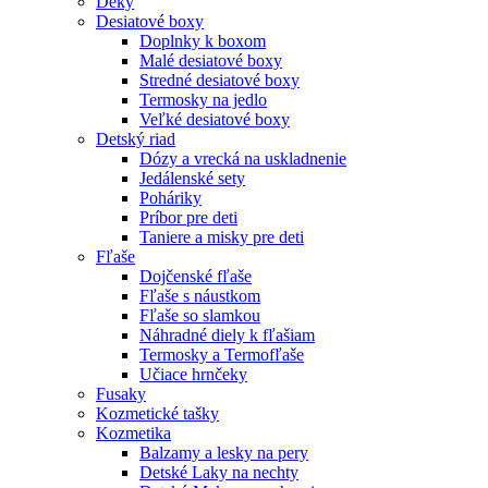
Deky
Desiatové boxy
Doplnky k boxom
Malé desiatové boxy
Stredné desiatové boxy
Termosky na jedlo
Veľké desiatové boxy
Detský riad
Dózy a vrecká na uskladnenie
Jedálenské sety
Poháriky
Príbor pre deti
Taniere a misky pre deti
Fľaše
Dojčenské fľaše
Fľaše s náustkom
Fľaše so slamkou
Náhradné diely k fľašiam
Termosky a Termofľaše
Učiace hrnčeky
Fusaky
Kozmetické tašky
Kozmetika
Balzamy a lesky na pery
Detské Laky na nechty