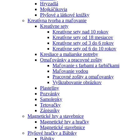
Hryzadlá
Mojkáčikovia
Plyšové a látkové knižky
Kreatívna tvorba a maľovanie
Kreatívne sety
Kreatívne sety nad 10 rokov
Kreatívne sety od 18 mesiacov
Kreatívne sety od 3 do 6 rokov
Kreatívne sety od 6 do 10 rokov
Kresliace a maliarske potreby
Omaľovánky a pracovné zošity
Maľovanie s farbami a farbičkami
Maľovanie vodou
Pracovné zošity a omaľovanky
Vyškrabovanie obrázkov
Plastelíny
Pozvánky
Samolepky
Tetovačky
Zápisníky
Magnetické hry a stavebnice
Magnetické hry a hračky
Magnetické stavebnice
Plyšové hračky a Bábiky
Bábiky