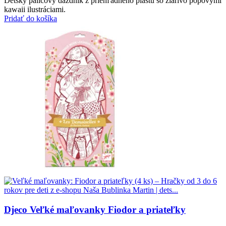
Detský palicový dáždnik z priehľadného plastu so žiarivo popovými
kawaii ilustráciami.
Pridať do košíka
Djeco Veľké maľovanky Fiodor a priateľky