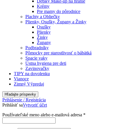
Detský Make-up na hranie
Krémy
Pre mamy do pôrodnice
Plachty a Obliečky
Plienky, Osušky, Župany a Žinky
Osušky
Plienky
Žinky
Župany
Podbradníky
Pômocky pre starostlivosť o bábätká
Spacie vaky
Ústna hygiena pre deti
Zavinovačky
TIPY na dovolenku
Vianoce
Zimný Výpredaj
Hľadajte príspevky
Prihlásenie / Registrácia
Prihlásiť sa
Vytvoriť účet
Používateľské meno alebo e-mailová adresa
*