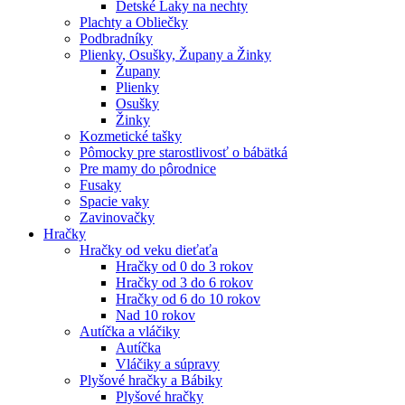
Detské Laky na nechty
Plachty a Obliečky
Podbradníky
Plienky, Osušky, Župany a Žinky
Župany
Plienky
Osušky
Žinky
Kozmetické tašky
Pômocky pre starostlivosť o bábätká
Pre mamy do pôrodnice
Fusaky
Spacie vaky
Zavinovačky
Hračky
Hračky od veku dieťaťa
Hračky od 0 do 3 rokov
Hračky od 3 do 6 rokov
Hračky od 6 do 10 rokov
Nad 10 rokov
Autíčka a vláčiky
Autíčka
Vláčiky a súpravy
Plyšové hračky a Bábiky
Plyšové hračky