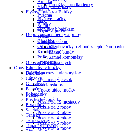
Autíčka
Ponožky a podkolienky
Vláčiky a súpravy
Plavky
Plyšové hračky a Bábiky
Pyžamá
Plyšové hračky
Šaty
Bábiky
Sukne
Doplnky k bábikám
Termo súpravy
Dopravné prostriedky a prilby
Tričká
Chodítka
Zimné oblečenie
Odrážadlá
Otepľovačky a zimné zateplené nohavice
Kolobežky
Zimné bundy
Prilby
Zimné kombinézy
Trojkolky
Oblečenie pre dospelých
Edukatívne hračky
Obuv
Hračky na rozvíjanie zmyslov
Balerínky
Cápačky
Dynamický piesok
Gumáky
Kaleidoskopy
Papuče
Upokojujúce hračky
Poltopánky
Puzzle
Prechodné topánky
Puzzle od 12 mesiacov
Prvá obuv
Puzzle od 2 rokov
Sandále
Puzzle od 3 rokov
Tenisky
Puzzle od 4 rokov
Termo čižmy
Puzzle od 5 rokov
Topánky do vody
Puzzle od 6 rokov
Zimná obuv