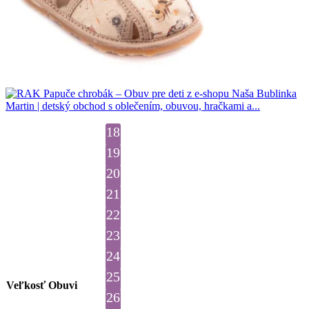
18
19
20
21
22
23
24
25
Veľkosť Obuvi
26