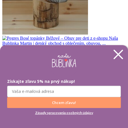
18
19
20
Veľkosť Obuvi
21
Získajte zľavu 5% na prvý nákup!
22
23
Chcem zľavu!
Vymazať
Zásady spracovania osobných údajov
množstvo Pegres Bosé topánky Béžové
Pridať do košíka