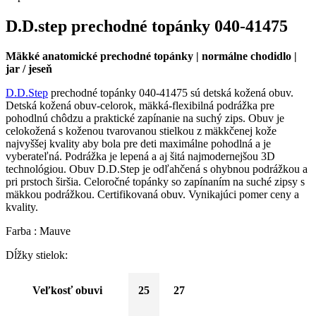
D.D.step prechodné topánky 040-41475
Mäkké anatomické prechodné topánky | normálne chodidlo |
jar / jeseň
D.D.Step
prechodné topánky 040-41475 sú detská kožená obuv.
Detská kožená obuv-celorok, mäkká-flexibilná podrážka pre
pohodlnú chôdzu a praktické zapínanie na suchý zips. Obuv je
celokožená s koženou tvarovanou stielkou z mäkkčenej kože
najvyššej kvality aby bola pre deti maximálne pohodlná a je
vyberateľná. Podrážka je lepená a aj šitá najmodernejšou 3D
technológiou. Obuv D.D.Step je odľahčená s ohybnou podrážkou a
pri prstoch širšia. Celoročné topánky so zapínaním na suché zipsy s
mäkkou podrážkou. Certifikovaná obuv. Vynikajúci pomer ceny a
kvality.
Farba : Mauve
Dĺžky stielok:
Veľkosť obuvi
25
27