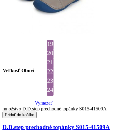
19
20
21
Veľkosť Obuvi
22
23
24
Vymazať
množstvo D.D.step prechodné topánky S015-41509A
Pridať do košíka
D.D.step prechodné topánky S015-41509A