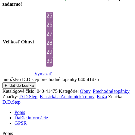
zadarmo
!
25
26
27
Veľkosť Obuvi
28
29
30
Vymazať
množstvo D.D.step prechodné topánky 040-41475
Pridať do košíka
Katalógové číslo:
040-41475
Kategórie:
Obuv
,
Prechodné topánky
Značky:
D.D.Step
,
Klasická a Anatomická obuv
,
Koža
Značka:
D.D.Step
Popis
Ďalšie informácie
GPSR
Popis