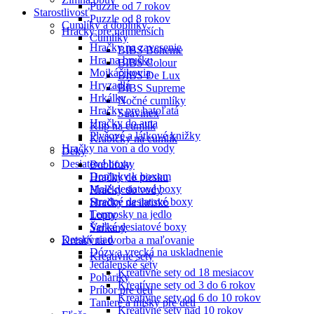
Puzzle od 7 rokov
Starostlivosť
Puzzle od 8 rokov
Cumlíky a doplnky
Hračky pre najmenších
Cumlíky
Hračky na zavesenie
BIBS Boheme
Hra na brušku
BIBS Colour
Mojkáčikovia
BIBS De Lux
Hryzadlá
BIBS Supreme
Hrkálky
Nočné cumlíky
Hračky pre batoľatá
Suavinex
Hračky do auta
Klip na cumlík
Plyšové a látkové knižky
Krabičky na cumlík
Hračky na von a do vody
Deky
Desiatové boxy
Bublifuky
Doplnky k boxom
Hračky do piesku
Malé desiatové boxy
Hračky do vody
Stredné desiatové boxy
Hračky na ihrisko
Termosky na jedlo
Lopty
Veľké desiatové boxy
Šarkany
Detský riad
Kreatívna tvorba a maľovanie
Dózy a vrecká na uskladnenie
Kreatívne sety
Jedálenské sety
Kreatívne sety od 18 mesiacov
Poháriky
Kreatívne sety od 3 do 6 rokov
Príbor pre deti
Kreatívne sety od 6 do 10 rokov
Taniere a misky pre deti
Kreatívne sety nad 10 rokov