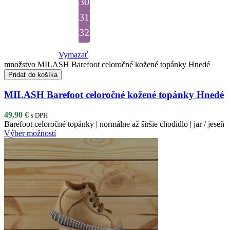
30
31
32
Vymazať
množstvo MILASH Barefoot celoročné kožené topánky Hnedé
Pridať do košíka
MILASH Barefoot celoročné kožené topánky Hnedé
49,90
€
s DPH
Barefoot celoročné topánky | normálne až širšie chodidlo | jar / jeseň
Výber možností