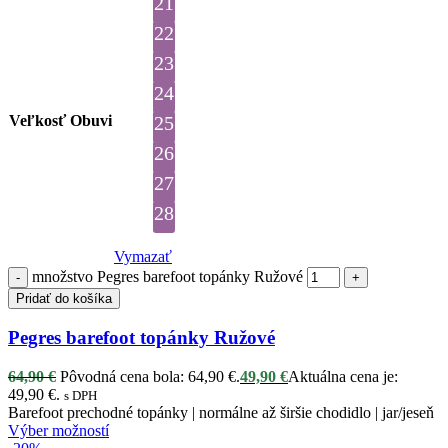
21
22
23
24
Veľkosť Obuvi
25
26
27
28
Vymazať
množstvo Pegres barefoot topánky Ružové
Pridať do košíka
Pegres barefoot topánky Ružové
64,90
€
Pôvodná cena bola: 64,90 €.
49,90
€
Aktuálna cena je:
49,90 €.
s DPH
Barefoot prechodné topánky | normálne až širšie chodidlo | jar/jeseň
Výber možností