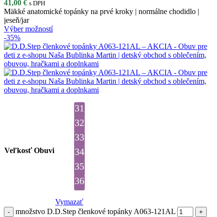
41,00
€
s DPH
Mäkké anatomické topánky na prvé kroky | normálne chodidlo |
jeseň/jar
Výber možností
-35%
31
32
33
Veľkosť Obuvi
34
35
36
Vymazať
množstvo D.D.Step členkové topánky A063-121AL