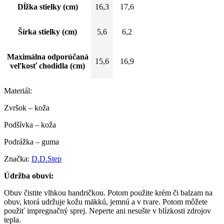
Dĺžka stielky (cm)
16,3
17,6
Šírka stielky (cm)
5,6
6,2
Maximálna odporúčaná
15,6
16,9
veľkosť chodidla (cm)
Materiál:
Zvršok – koža
Podšívka – koža
Podrážka – guma
Značka:
D.D.Step
Údržba obuvi:
Obuv čistite vlhkou handričkou. Potom použite krém či balzam na
obuv, ktorá udržuje kožu mäkkú, jemnú a v tvare. Potom môžete
použiť impregnačný sprej. Neperte ani nesušte v blízkosti zdrojov
tepla.