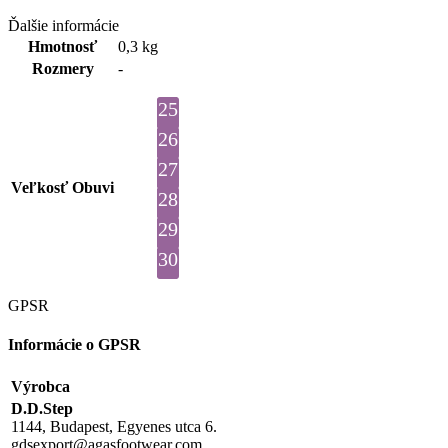
Ďalšie informácie
Hmotnosť
0,3 kg
Rozmery
-
25
26
27
Veľkosť Obuvi
28
29
30
GPSR
Informácie o GPSR
Výrobca
D.D.Step
1144, Budapest, Egyenes utca 6.
gdsexport@agasfootwear.com