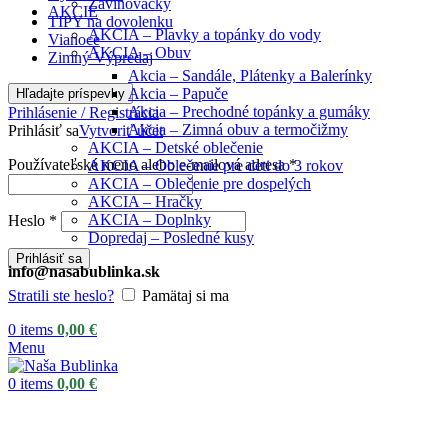
Zavinovačky
AKCIE
TIPY na dovolenku
AKCIA – Plavky a topánky do vody
Vianoce
AKCIA – Obuv
Zimný Výpredaj
Akcia – Sandále, Plátenky a Balerínky
Akcia – Papuče
Hľadajte príspevky
Akcia – Prechodné topánky a gumáky
Prihlásenie / Registrácia
Akcia – Zimná obuv a termočižmy
Prihlásiť sa
Vytvoriť účet
AKCIA – Detské oblečenie
Používateľské meno alebo e-mailová adresa
*
AKCIA – Oblečenie pre deti do 3 rokov
AKCIA – Oblečenie pre dospelých
AKCIA – Hračky
AKCIA – Doplnky
Heslo
*
Dopredaj – Posledné kusy
Prihlásiť sa
info@nasabublinka.sk
Stratili ste heslo?
Pamätaj si ma
0
items
0,00
€
Menu
0
items
0,00
€