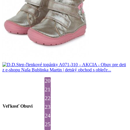
20
21
22
Veľkosť Obuvi
23
24
25