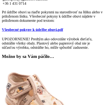
+36 1 431 0714
Pri údržbe obuvi sa riaďte pokynmi na starostlivosť na štítku alebo v
priloženom lístku. Všeobecné pokyny k údržbe obuvi nájdete v
priloženom dokumente pod textom:
Všeobecné pokyny k údržbe obuvi.pdf
UPOZORNENIE! Predtým ako odovzdáte výrobok dieťaťu,
odstráňte všetky obaly. Plastový alebo papierový obal nie je
súčasťou výrobku, odstráňte ho, môže spôsobiť zadusenie.
Možno by sa Vám páčilo…