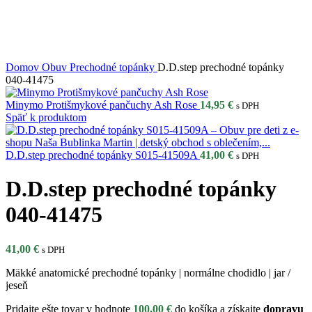
Domov
Obuv
Prechodné topánky
D.D.step prechodné topánky
040-41475
Minymo Protišmykové pančuchy Ash Rose
14,95
€
s DPH
Späť k produktom
D.D.step prechodné topánky S015-41509A
41,00
€
s DPH
D.D.step prechodné topánky
040-41475
41,00
€
s DPH
Mäkké anatomické prechodné topánky | normálne chodidlo | jar /
jeseň
Pridajte ešte tovar v hodnote
100,00
€
do košíka a získajte
dopravu