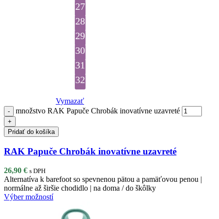
27
28
29
30
31
32
Vymazať
množstvo RAK Papuče Chrobák inovatívne uzavreté
Pridať do košíka
RAK Papuče Chrobák inovatívne uzavreté
26,90
€
s DPH
Alternatíva k barefoot so spevnenou pätou a pamäťovou penou |
normálne až širšie chodidlo | na doma / do škôlky
Výber možností