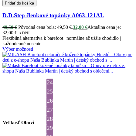
Pridať do košíka
D.D.Step členkové topánky A063-121AL
49,50
€
Pôvodná cena bola: 49,50 €.
32,00
€
Aktuálna cena je:
32,00 €.
s DPH
Flexibilná alternatíva k barefoot | normálne až užšie chodidlo |
každodenné nosenie
Výber možností
24
25
26
27
28
Veľkosť Obuvi
29