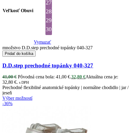
27
Veľkosť Obuvi
28
29
30
Vymazať
množstvo D.D.step prechodné topánky 040-327
Pridať do košíka
D.D.step prechodné topánky 040-327
41,00
€
Pôvodná cena bola: 41,00 €.
32,80
€
Aktuálna cena je:
32,80 €.
s DPH
Prechodné flexibilné anatomické topánky | normálne chodidlo | jar /
jeseň
Výber možností
-36%