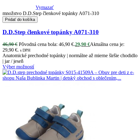
Vymazať
množstvo D.D.Step členkové topánky A071-310
Pridať do košíka
D.D.Step členkové topánky A071-310
46,90
€
Pôvodná cena bola: 46,90 €.
29,90
€
Aktuálna cena je:
29,90 €.
s DPH
Anatomické prechodné topánky | normálne až mierne širšie chodidlo
| jar / jeseň
Výber možností